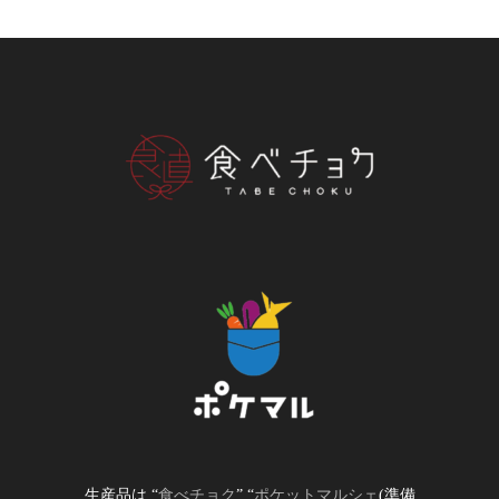
生産品は “
食べチョク
” “
ポケットマルシェ
(準備