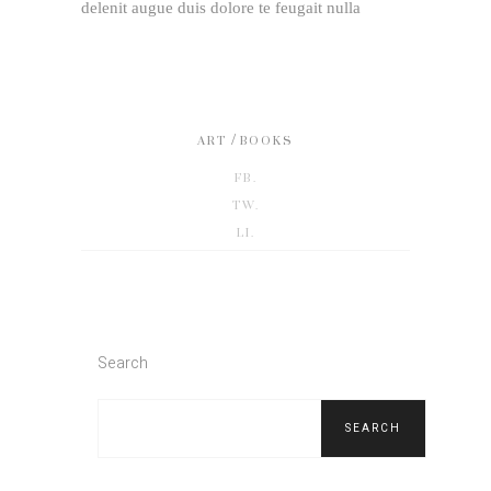
delenit augue duis dolore te feugait nulla
/
ART
BOOKS
FB.
TW.
LI.
Search
SEARCH