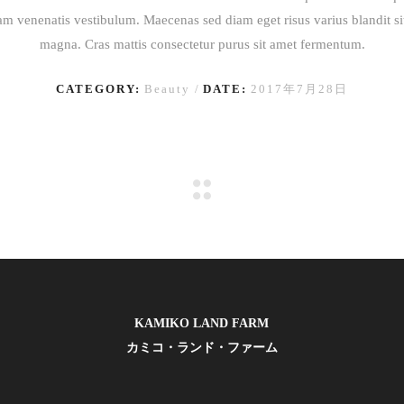
am venenatis vestibulum. Maecenas sed diam eget risus varius blandit s
magna. Cras mattis consectetur purus sit amet fermentum.
CATEGORY:
Beauty
DATE:
2017年7月28日
KAMIKO LAND FARM
カミコ・ランド・ファーム