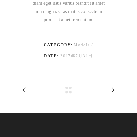
diam eget risus varius blandit sit amet
non magna. Cras mattis consectetur
purus sit amet fermentum.
CATEGORY:
Models
DATE:
2017年7月31日