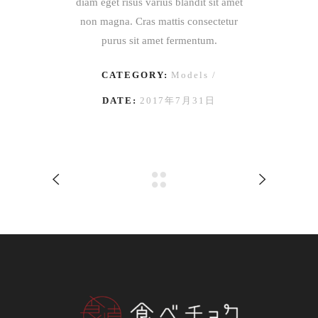
diam eget risus varius blandit sit amet
non magna. Cras mattis consectetur
purus sit amet fermentum.
CATEGORY:
Models
DATE:
2017年7月31日