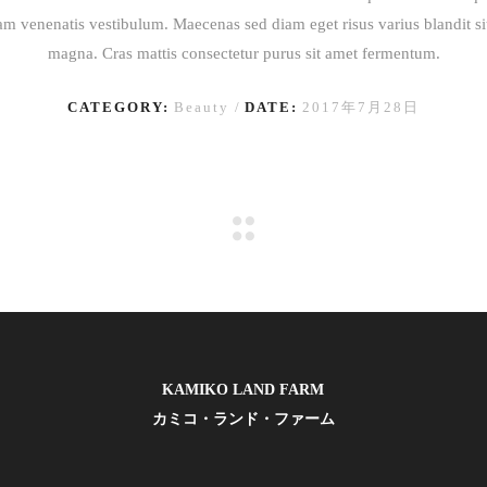
am venenatis vestibulum. Maecenas sed diam eget risus varius blandit s
magna. Cras mattis consectetur purus sit amet fermentum.
CATEGORY:
Beauty
DATE:
2017年7月28日
KAMIKO LAND FARM
カミコ・ランド・ファーム