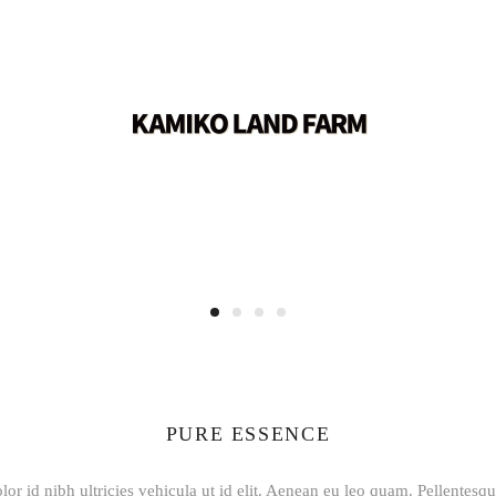
PURE ESSENCE
lor id nibh ultricies vehicula ut id elit. Aenean eu leo quam. Pellentesq