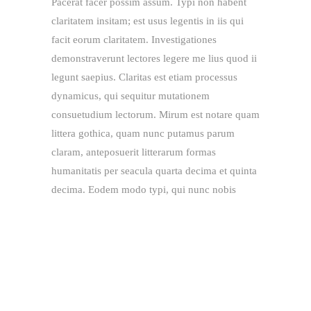
Pacerat facer possim assum. Typi non habent
claritatem insitam; est usus legentis in iis qui
facit eorum claritatem. Investigationes
demonstraverunt lectores legere me lius quod ii
legunt saepius. Claritas est etiam processus
dynamicus, qui sequitur mutationem
consuetudium lectorum. Mirum est notare quam
littera gothica, quam nunc putamus parum
claram, anteposuerit litterarum formas
humanitatis per seacula quarta decima et quinta
decima. Eodem modo typi, qui nunc nobis