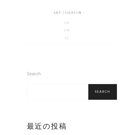
/
ART
DESIGN
FB.
TW.
LI.
Search
SEARCH
最近の投稿